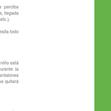
e perciba
s, llegada
etc.).
esita todo
 niño está
urante la
pantalones
se quitará