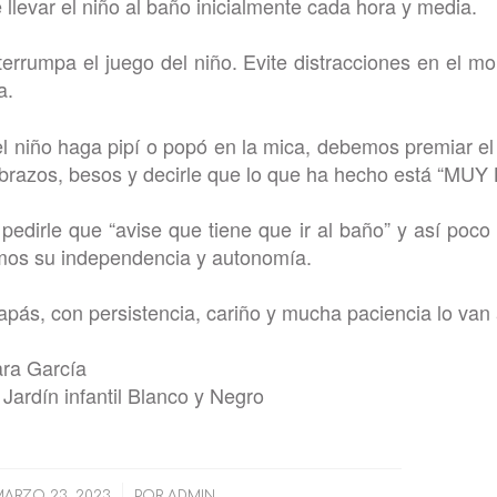
llevar el niño al baño inicialmente cada hora y media.
errumpa el juego del niño. Evite distracciones en el 
a.
 niño haga pipí o popó en la mica, debemos premiar el
brazos, besos y decirle que lo que ha hecho está “MUY
edirle que “avise que tiene que ir al baño” y así poco
mos su independencia y autonomía.
pás, con persistencia, cariño y mucha paciencia lo van a
ara García
 Jardín infantil Blanco y Negro
/
ARZO 23, 2023
POR
ADMIN