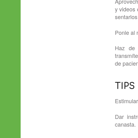
Aprovech
y videos
sentarlos
Ponle al 
Haz de 
transmíte
de pacien
TIPS
Estimular
Dar inst
canasta.