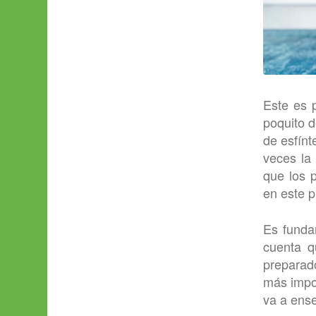
Este es 
poquito d
de esfínt
veces la 
que los 
en este p
Es funda
cuenta q
preparado
más impor
va a ense