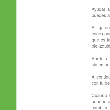
Ayudar a
puedes ap
El gate
conexion
que es l
pie izqui
Por lo re
sin emba
A contin
con tu b
Cuando es
bebé inte
cambiar d