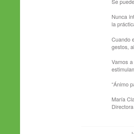
Se puede 
Nunca int
la práctic
Cuando el
gestos, a
Vamos a p
estimula
“Ánimo pa
María Cl
Directora
M