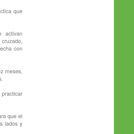
ctica que
 activan
 cruzado,
recha con
iez meses,
s.
practicar
ara que el
os lados y