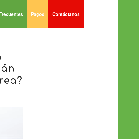
Frecuentes
Pagos
Contáctanos
a
tán
area?