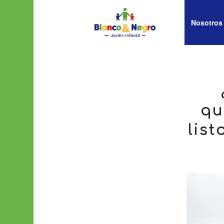
Nosotros
qu
list