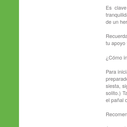
Es clave
tranquili
de un her
Recuerda,
tu apoyo
¿Cómo in
Para inic
preparad
siesta, s
solito.) 
el pañal 
Recomend