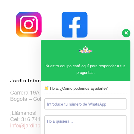
Nuestro equipo está aquí para responder a tus
preguntas.
Jardín Infantil Blanco & Negro
Hola, ¿Cómo podemos ayudarte?
Carrera 19A #106A-33
Bogotá – Colombia
¡Llámanos!
Cel: 316 7410600
info@jardinblancoynegro.edu.co