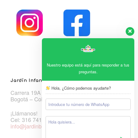
Nuestro equipo está aquí para responder a tus
preguntas.
Jardín Infantil Blanco & Negro
Hola, ¿Cómo podemos ayudarte?
Carrera 19A #106A-33
Bogotá – Colombia
¡Llámanos!
Cel: 316 7410600
info@jardinblancoynegro.edu.co