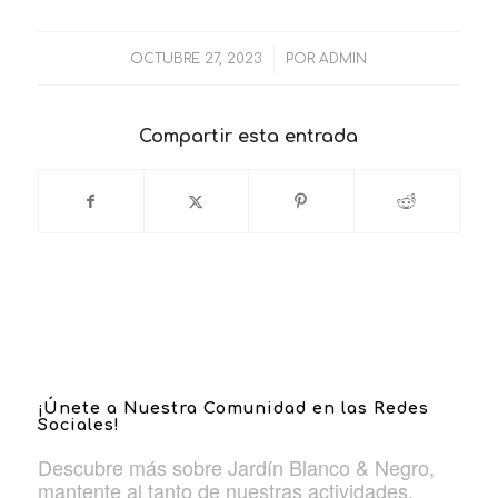
/
OCTUBRE 27, 2023
POR
ADMIN
Compartir esta entrada
¡Únete a Nuestra Comunidad en las Redes
Sociales!
Descubre más sobre Jardín Blanco & Negro,
mantente al tanto de nuestras actividades,