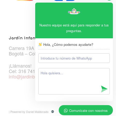
Nuestro equipo está aquí para responder a tus
preguntas.
Jardín Infantil Blanco & Negro
Hola, ¿Cómo podemos ayudarte?
Carrera 19A #106A-33
Bogotá – Colombia
¡Llámanos!
Cel: 316 7410600
info@jardinblancoynegro.edu.co
Comunícate con nosotros
| Powered by Daniel Maldonado