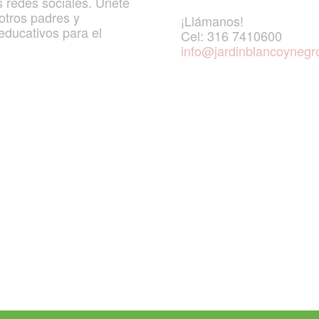
s redes sociales. Únete
 otros padres y
¡Llámanos!
educativos para el
Cel: 316 7410600
info@jardinblancoynegr