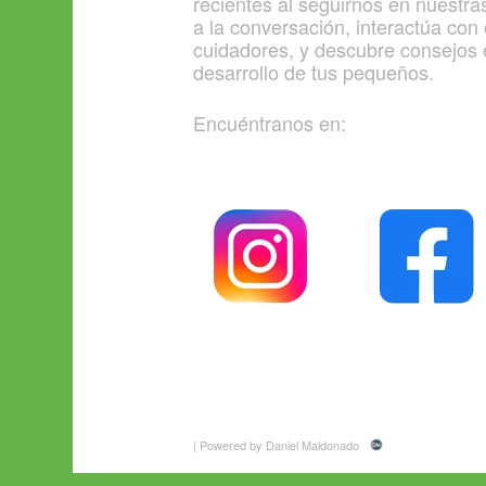
recientes al seguirnos en nuestra
a la conversación, interactúa con
cuidadores, y descubre consejos 
desarrollo de tus pequeños.
Encuéntranos en:
| Powered by Daniel Maldonado