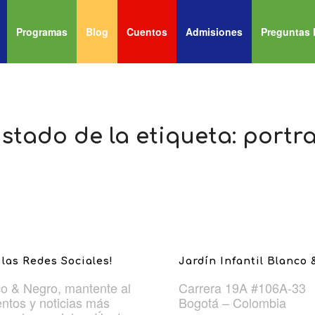
Programas
Blog
Cuentos
Admisiones
Preguntas 
istado de la etiqueta:
portra
las Redes Sociales!
Jardín Infantil Blanco
o & Negro, mantente al
Carrera 19A #106A-33
entos y noticias más
Bogotá – Colombia