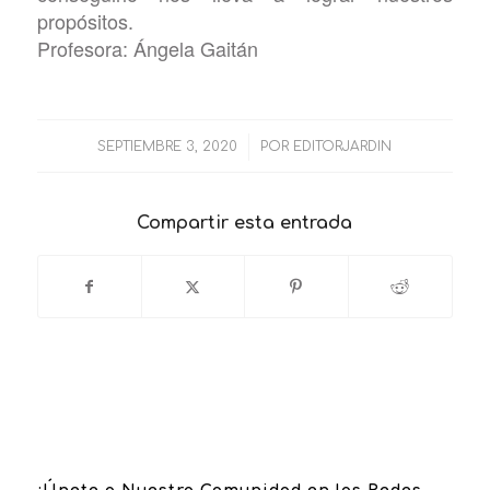
propósitos.
Profesora: Ángela Gaitán
/
SEPTIEMBRE 3, 2020
POR
EDITORJARDIN
Compartir esta entrada
¡Únete a Nuestra Comunidad en las Redes